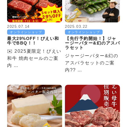
2025.07.14
2025.03.22
オンラインショップ
オンラインショップ
最大29%OFF！びえい和
【先行予約開始！】ジャ
牛でBBQ！！
ージーバター&幻のアスパ
ラセット
✉️ 2025夏限定！びえい
ジャージーバター&幻の
和牛 焼肉セールのご案
アスパラセットのご案
内 …
内?? …