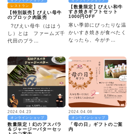
オンラインショップ
オンラインショップ
レストラン
【数量限定】びえい和牛
すき焼きギフトセット
【特別販売】びえい母牛
1000円OFF
のブロック肉販売
寒い季節にぴったりな温
?びえい母牛（ははう
かいすき焼きが食べたく
し）とは ファームズ千
なったら、今がチ…
代田のブラ…
2024.04.23
2024.04.08
オンラインショップ
オンラインショップ
数量限定！幻のアスパラ
「母の日」ギフトのご案
＆ジャージーバターセッ
内
トのご案内