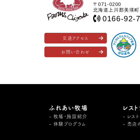
〒071-0200
北海道上川郡美瑛町春
0166-92-
交通アクセス
お問い合わせ
ふれあい牧場
レスト
牧場・施設紹介
レス
体験プログラム
売店