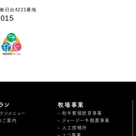
日台4221番地
7015
ラン
牧場事業
トランメニュー
和牛繁殖肥育事業
のご案内
ジャージー牛酪農事業
人工授精所
エコ事業