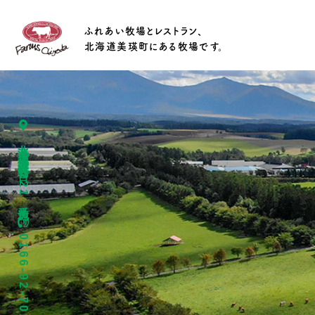
ふれあい牧場とレストラン、
北海道美瑛町にある牧場です。
北海道上川郡美瑛町春日台4221番地
0166-92-7015