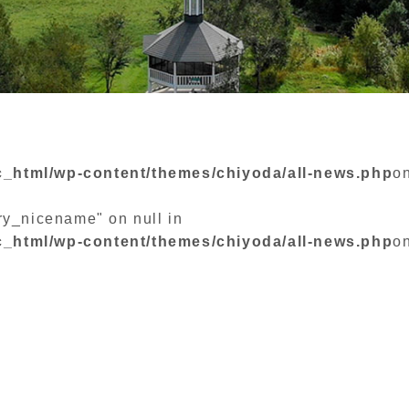
c_html/wp-content/themes/chiyoda/all-news.php
on
ory_nicename" on null in
c_html/wp-content/themes/chiyoda/all-news.php
on