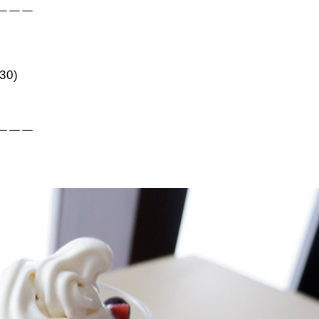
￣￣￣
30)
￣￣￣