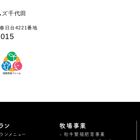
ムズ千代田
日台4221番地
7015
ラン
牧場事業
トランメニュー
和牛繁殖肥育事業