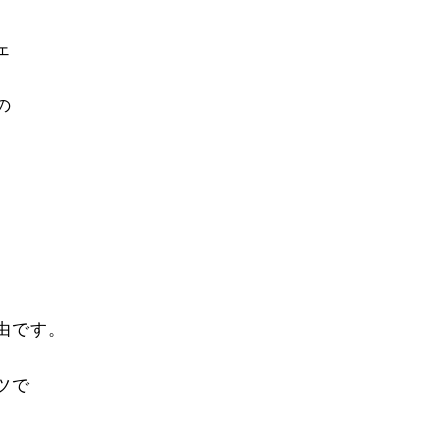
ェ
の
。
由です。
ツで