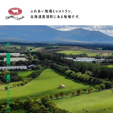
ふれあい牧場とレストラン、
北海道美瑛町にある牧場です。
北海道上川郡美瑛町春日台4221番地
0166-92-7015