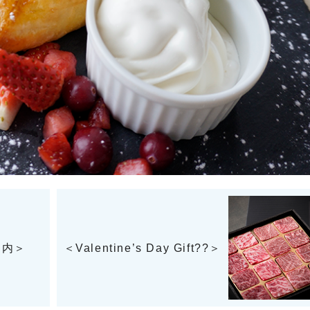
案内＞
＜Valentine’s Day Gift??＞