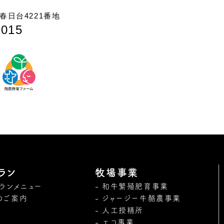
日台4221番地
7015
ラン
牧場事業
トランメニュー
和牛繁殖肥育事業
のご案内
ジャージー牛酪農事業
人工授精所
エコ事業