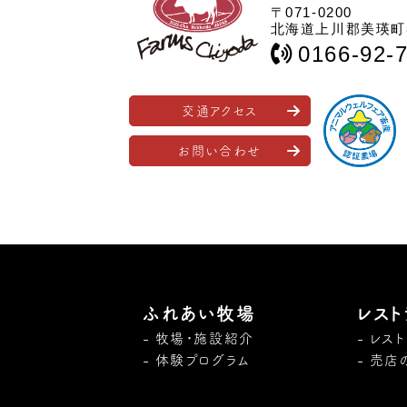
〒071-0200
北海道上川郡美瑛町春
0166-92-
交通アクセス
お問い合わせ
ふれあい牧場
レスト
牧場・施設紹介
レス
体験プログラム
売店