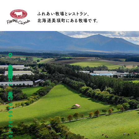
ふれあい牧場とレストラン、
北海道美瑛町にある牧場です。
北海道上川郡美瑛町春日台4221番地
0166-92-7015