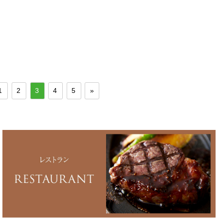
1
2
3
4
5
»