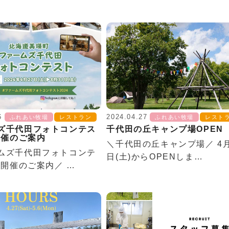
6
2024.04.27
ふれあい牧場
レストラン
ふれあい牧場
レスト
ズ千代田フォトコンテス
千代田の丘キャンプ場OPEN
開催のご案内
＼千代田の丘キャンプ場／ 4月
ムズ千代田フォトコンテ
日(土)からOPENしま…
4開催のご案内／ …