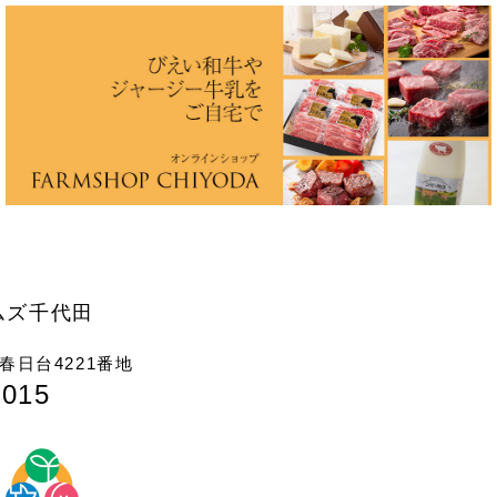
ムズ千代田
日台4221番地
7015