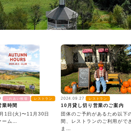
9
2024.09.27
ふれあい牧場
レストラン
レストラン
月営業時間
10月貸し切り営業のご案内
0月1日(火)〜11月30日
団体のご予約があるため以下
ファーム…
間、レストランのご利用がで
ま…