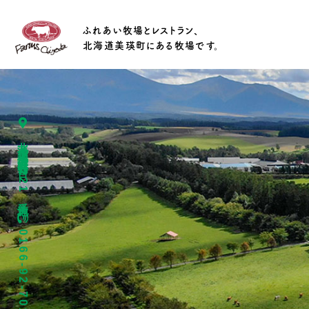
ふれあい牧場とレストラン、
北海道美瑛町にある牧場です。
北海道上川郡美瑛町春日台4221番地
0166-92-7015