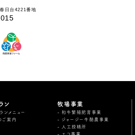
日台4221番地
7015
ラン
牧場事業
トランメニュー
和牛繁殖肥育事業
のご案内
ジャージー牛酪農事業
人工授精所
エコ事業