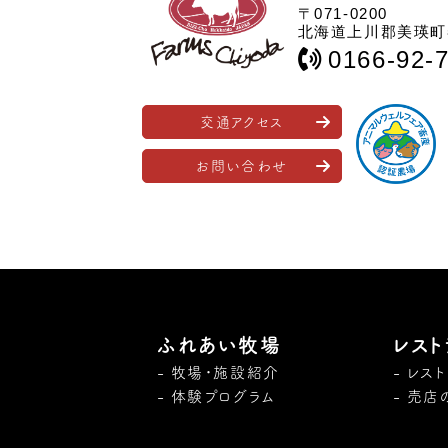
〒071-0200
北海道上川郡美瑛町春
0166-92-
交通アクセス
お問い合わせ
ふれあい牧場
レスト
牧場・施設紹介
レス
体験プログラム
売店