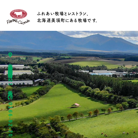
ふれあい牧場とレストラン、
北海道美瑛町にある牧場です。
北海道上川郡美瑛町春日台4221番地
0166-92-7015