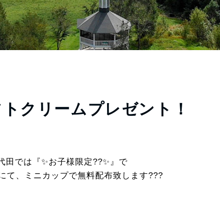
フトクリームプレゼント！
田では『✨お子様限定??✨』で
にて、ミニカップで無料配布致します???