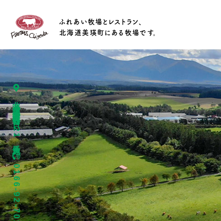
ふれあい牧場とレストラン、
北海道美瑛町にある牧場です。
北海道上川郡美瑛町春日台4221番地
0166-92-7015