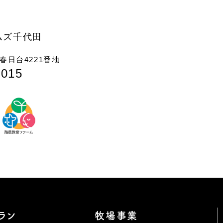
ムズ千代田
日台4221番地
7015
ラン
牧場事業