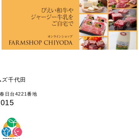
ムズ千代田
日台4221番地
7015