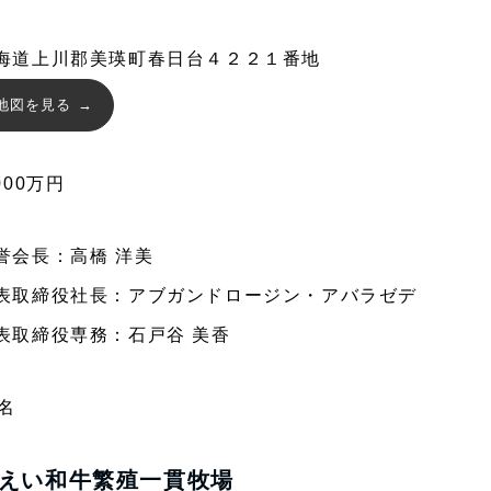
海道上川郡美瑛町春日台４２２１番地
地図を見る
000万円
誉会長：高橋 洋美
表取締役社長：アブガンドロージン・アバラゼデ
表取締役専務：石戸谷 美香
0名
えい和牛繁殖一貫牧場