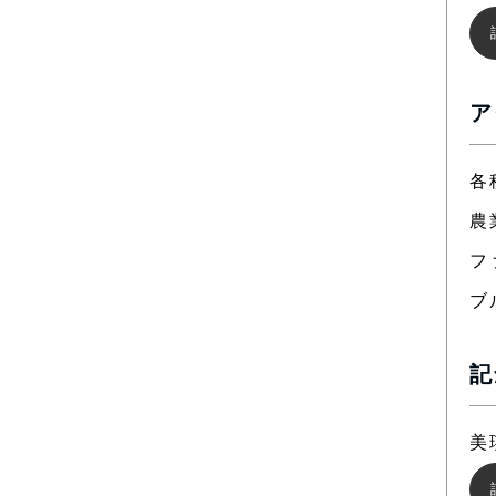
ア
各
農
フ
ブ
記
美