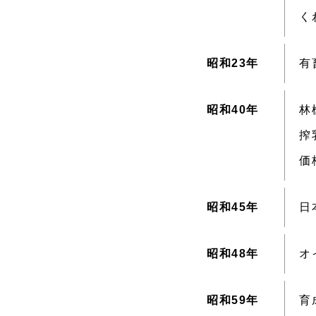
く
昭和23年
有
昭和40年
林
搾
価
昭和45年
日
昭和48年
オ
昭和59年
育