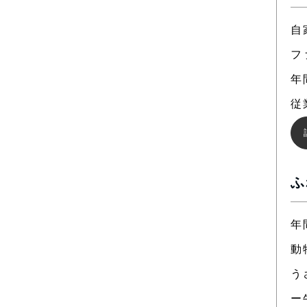
自
フ
年
従
ふ
年
動
う
ー