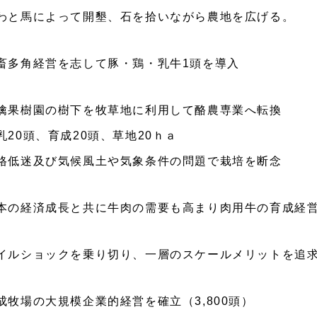
わと馬によって開墾、石を拾いながら農地を広げる。
畜多角経営を志して豚・鶏・乳牛1頭を導入
檎果樹園の樹下を牧草地に利用して酪農専業へ転換
乳20頭、育成20頭、草地20ｈａ
格低迷及び気候風土や気象条件の問題で栽培を断念
本の経済成長と共に牛肉の需要も高まり肉用牛の育成経
イルショックを乗り切り、一層のスケールメリットを追
成牧場の大規模企業的経営を確立（3,800頭）