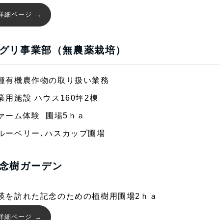
詳細ページ
グリ事業部（無農薬栽培）
種有機農作物の取り扱い業務
業用施設 ハウス160坪2棟
ァーム体験 圃場5ｈａ
ルーベリー､ハスカップ圃場
念樹ガーデン
瑛を訪れた記念のための植樹用圃場2ｈａ
詳細ページ