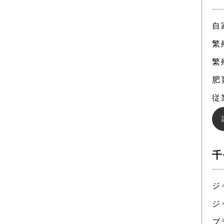
自
繁
繁
肥
従
千
ジ
ジ
ブ