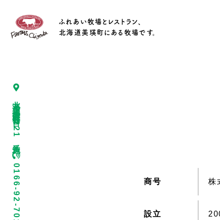
ふれあい牧場とレストラン、
北海道美瑛町にある牧場です。
北海道上川郡美瑛町春日台4221番地
0166-92-7015
商号
株
設立
2