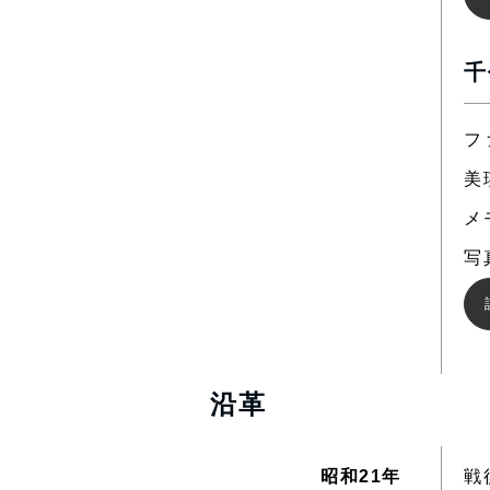
千
フ
美
メ
写
沿革
昭和21年
戦