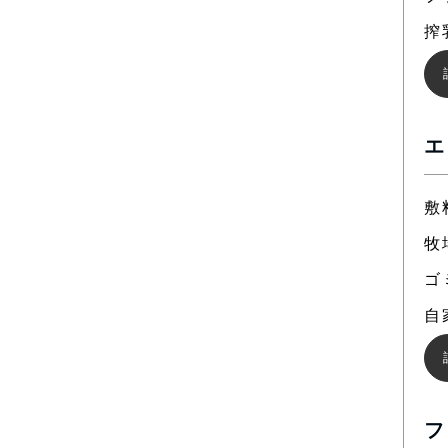
搾
エ
敷
牧
ゴ
自
フ