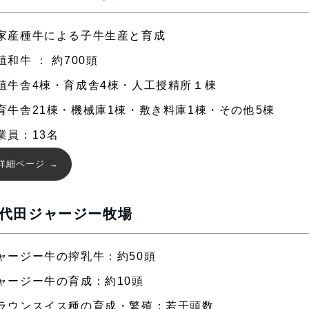
家産種牛による子牛生産と育成
殖和牛 ： 約700頭
殖牛舎4棟・育成舎4棟・人工授精所１棟
育牛舎21棟・機械庫1棟・敷き料庫1棟・その他5棟
業員：13名
詳細ページ
代田ジャージー牧場
ャージー牛の搾乳牛：約50頭
ャージー牛の育成：約10頭
ラウンスイス種の育成・繁殖：若干頭数